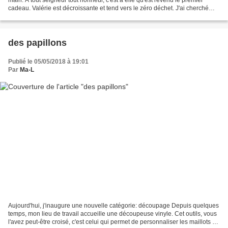
cadeau. Valérie est décroissante et tend vers le zéro déchet. J'ai cherché
quelque chose d'utile pour elle,...
des papillons
Publié le 05/05/2018 à 19:01
Par
Ma-L
Aujourd'hui, j'inaugure une nouvelle catégorie: découpage Depuis quelques
temps, mon lieu de travail accueille une découpeuse vinyle. Cet outils, vous
l'avez peut-être croisé, c'est celui qui permet de personnaliser les maillots de