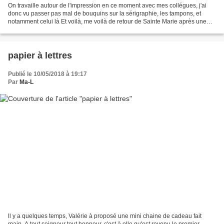
On travaille autour de l'impression en ce moment avec mes collégues, j'ai
donc vu passer pas mal de bouquins sur la sérigraphie, les tampons, et
notamment celui là Et voilà, me voilà de retour de Sainte Marie après une
semaine bien remplie, pleine de...
papier à lettres
Publié le 10/05/2018 à 19:17
Par
Ma-L
ll y a quelques temps, Valérie à proposé une mini chaine de cadeau fait
main. A tout seigneur tout honneur, c'est à elle qu'est revenu le premier