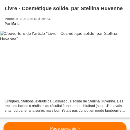
Livre - Cosmétique solide, par Stellina Huvenne
Publié le 20/03/2018 à 20:54
Par
Ma-L
Critiques, citations, extraits de Cosmétique solide de Stellina Huvenne. Des
recettes faciles à réaliser, au résultat franchement bluffant (sou... J'en avais
entendu parler à la sortie, mais bon, j'étais pas du tout en mode tambouille à
ce moment là....
Page suivante >