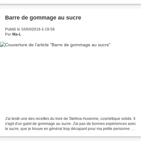
foot. Dans la version...
Barre de gommage au sucre
Publié le 10/04/2018 à 19:56
Par
Ma-L
J'ai testé une des recettes du livre de Stellina Huvenne, cosmétique solide. Il
s'agit d'un galet de gommage au sucre. J'ai pas de bonnes expériences avec
le sucre, que je trouve en général trop décapant pour ma petite personne. Le
seul intérêts étant...