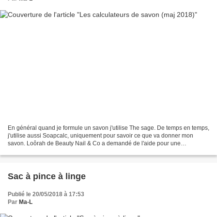
En général quand je formule un savon j'utilise The sage. De temps en temps,
j'utilise aussi Soapcalc, uniquement pour savoir ce que va donner mon
savon. Loôrah de Beauty Nail & Co a demandé de l'aide pour une
formulation de savon, et je l'ai laissé refaire...
Sac à pince à linge
Publié le 20/05/2018 à 17:53
Par
Ma-L